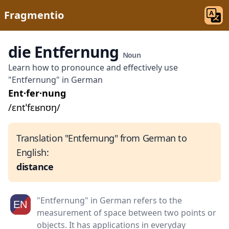
Fragmentio
die Entfernung
Noun
Learn how to pronounce and effectively use
"Entfernung" in German
Ent·fer·nung
/ɛntˈfɛʁnʊŋ/
Translation "Entfernung" from German to
English:
distance
"Entfernung" in German refers to the
measurement of space between two points or
objects. It has applications in everyday