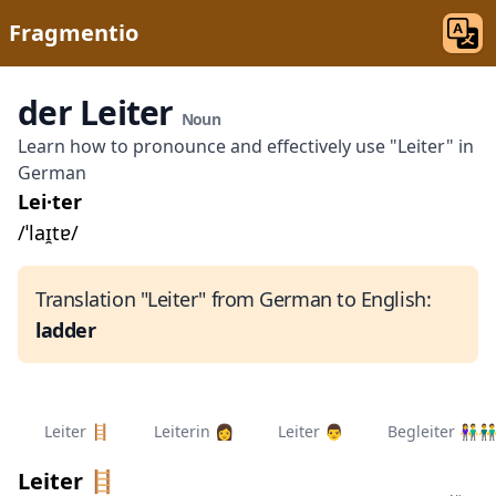
Fragmentio
der Leiter
Noun
Learn how to pronounce and effectively use "Leiter" in
German
Lei·ter
/ˈlaɪ̯tɐ/
Translation "Leiter" from German to English:
ladder
Leiter 🪜
Leiterin 👩‍
Leiter 👨‍
Begleiter 👫
Leiter 🪜