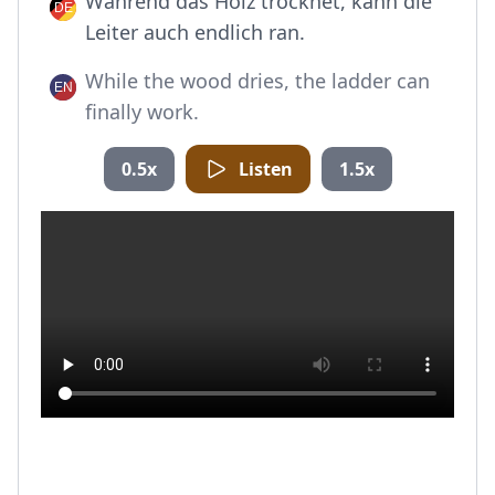
Während das Holz trocknet, kann die
Leiter auch endlich ran.
While the wood dries, the ladder can
finally work.
0.5x
Listen
1.5x