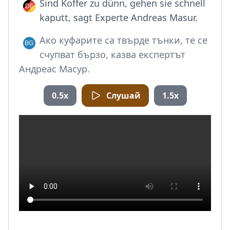
Sind Koffer zu dünn, gehen sie schnell
kaputt, sagt Experte Andreas Masur.
Ако куфарите са твърде тънки, те се
счупват бързо, казва експертът
Андреас Масур.
0.5x
Слушай
1.5x