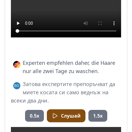
Experten empfehlen daher, die Haare
nur alle zwei Tage zu waschen.
Затова експертите препоръчват да
миете косата си само веднъж на
всеки два дни.
0.5x
Слушай
1.5x