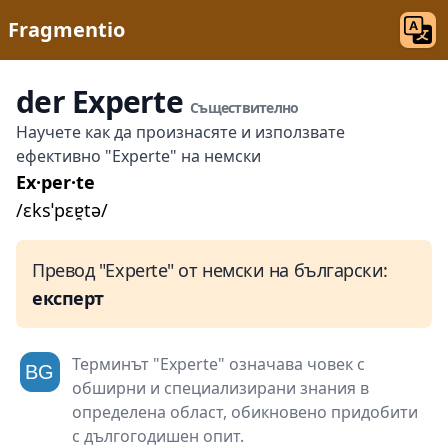
Fragmentio
der Experte
Съществително
Научете как да произнасяте и използвате
ефективно "Experte" на немски
Ex·per·te
/ɛksˈpɛɐ̯tə/
Превод "Experte" от немски на български:
експерт
Терминът "Experte" означава човек с
обширни и специализирани знания в
определена област, обикновено придобити
с дългогодишен опит.