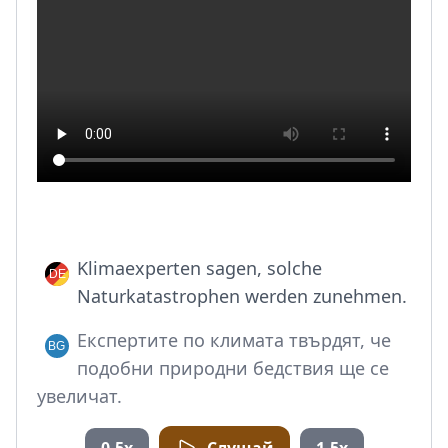
Klimaexperten sagen, solche
Naturkatastrophen werden zunehmen.
Експертите по климата твърдят, че
подобни природни бедствия ще се
увеличат.