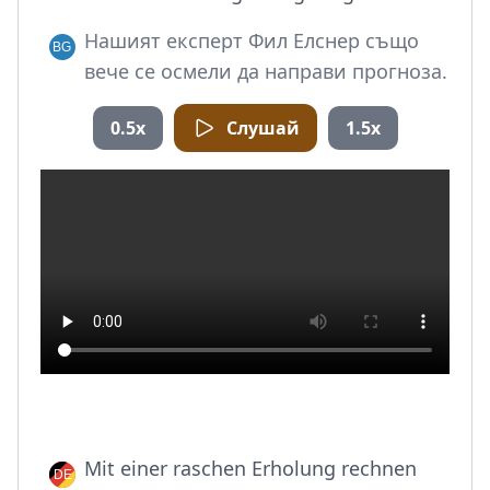
Нашият експерт Фил Елснер също
вече се осмели да направи прогноза.
0.5x
Слушай
1.5x
Mit einer raschen Erholung rechnen