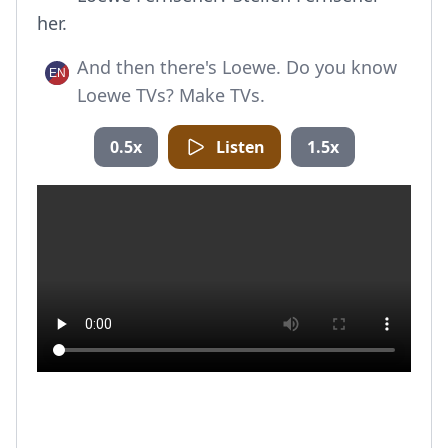
her.
And then there's Loewe. Do you know
Loewe TVs? Make TVs.
0.5x
Listen
1.5x