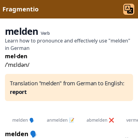
Fragmentio
melden
Verb
Learn how to pronounce and effectively use "melden"
in German
mel·den
/ˈmɛldən/
Translation "melden" from German to English:
report
melden 🗣️
anmelden 📝
abmelden ❌
verm
melden 🗣️