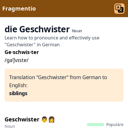
Fragmentio
die Geschwister
Noun
Learn how to pronounce and effectively use
"Geschwister" in German
Ge·schwis·ter
/ɡəˈʃvɪstɐ/
Translation "Geschwister" from German to
English:
siblings
Geschwister 👨‍👩
Populäre
Noun