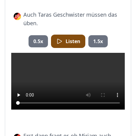
Auch Taras Geschwister müssen das
üben.
0.5x
Listen
1.5x
Erst dann fragt er, ob Miriam auch