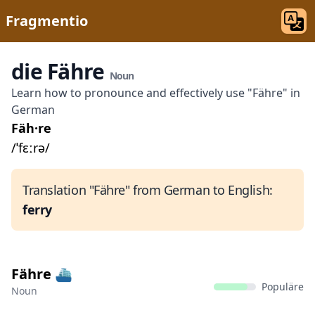
Fragmentio
die Fähre
Noun
Learn how to pronounce and effectively use "Fähre" in
German
Fäh·re
/ˈfɛːrə/
Translation "Fähre" from German to English:
ferry
Fähre ⛴️
Populäre
Noun