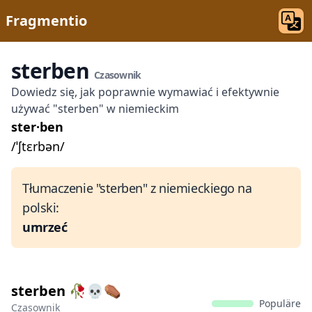
Fragmentio
sterben
Czasownik
Dowiedz się, jak poprawnie wymawiać i efektywnie
używać "sterben" w niemieckim
ster·ben
/ˈʃtɛrbən/
Tłumaczenie "sterben" z niemieckiego na
polski:
umrzeć
sterben 🥀💀⚰
Populäre
Czasownik