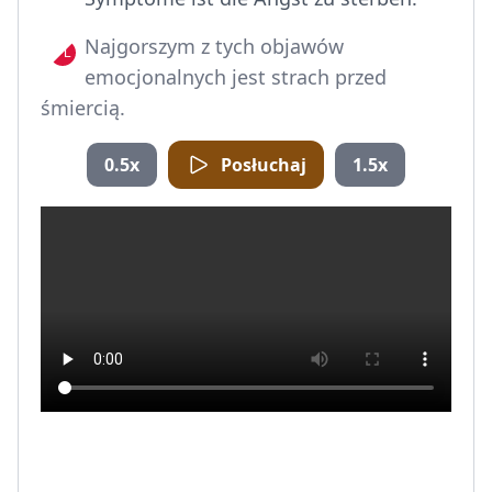
Najgorszym z tych objawów
emocjonalnych jest strach przed
śmiercią.
0.5x
Posłuchaj
1.5x