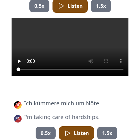
0.5x
Listen
1.5x
Ich kümmere mich um Nöte.
I'm taking care of hardships.
0.5x
Listen
1.5x