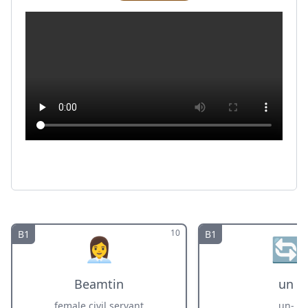
10
B1
B1
👩‍💼
🔄
Beamtin
un
female civil servant
un-