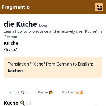
Fragmentio
die Küche
Noun
Learn how to pronounce and effectively use "Küche" in
German
Kü·che
/ˈkʏçə/
Translation "Küche" from German to English:
kitchen
Küche 🍳🍽
Küche 👩‍
Kuchen 🎂🍰
Küche 🍳🍽️